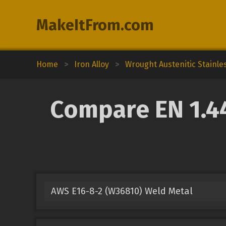
MakeItFrom.com
Home
>
Iron Alloy
>
Wrought Austenitic Stainle
Compare EN 1.44
AWS E16-8-2 (W36810) Weld Metal