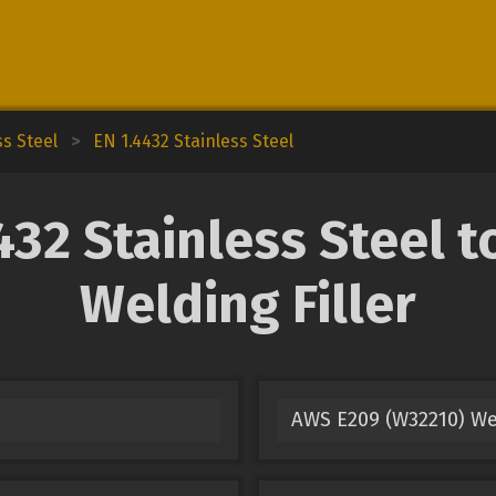
ss Steel
>
EN 1.4432 Stainless Steel
32 Stainless Steel to
Welding Filler
AWS E209 (W32210) We