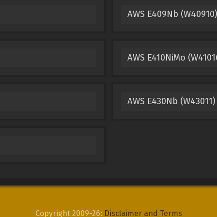
AWS E409Nb (W40910)
AWS E410NiMo (W4101
AWS E430Nb (W43011)
Copyright 2009-26:
Disclaimer and Terms